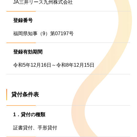
JA三井リース九州株式会社
お問い合わせ
お知らせ
登録番号
福岡県知事（9）第07197号
サイトポリシー
ご意見・苦情等について
登録有効期間
反社会的勢力との取引排除について
令和5年12月16日～令和8年12月15日
金融商品勧誘方針
個人情報の保護について
貸付条件表
金融商品取引法に基づく表示
1．貸付の種類
貸金業法に基づく表示
証書貸付、手形貸付
古物営業法に基づく表示